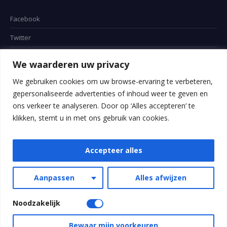
Facebook
Twitter
Instagram
We waarderen uw privacy
Bedrijfsgegevens
We gebruiken cookies om uw browse-ervaring te verbeteren,
gepersonaliseerde advertenties of inhoud weer te geven en
ons verkeer te analyseren. Door op ‘Alles accepteren’ te
Kamer van Koophandel: 76812669
klikken, stemt u in met ons gebruik van cookies.
BTW nummer: NL003139138B51
Accepteer alles
Handelsnaam: Canine Scent Investigation
Aanpassen
Alles afwijzen
Algemene voorwaarden
Privacy verklaring
Noodzakelijk
Huishoudelijk Reglement
Privacy verklaring
/ © 2024-2025 CSI - Canine Scent Investigation te
Bewaar mijn voorkeuren